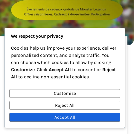
We respect your privacy
Cookies help us improve your experience, deliver
Événements de cadeaux gratuits de Monster
Legends : Offres saisonnières, Cadeaux à
personalized content, and analyze traffic. You
durée limitée, Participation
can choose which cookies to allow by clicking
Customize
. Click
Accept All
to consent or
Reject
Les événements de cadeaux gratuits de Monster
All
to decline non-essential cookies.
Legends sont des occasions passionnantes pour
les joueurs de recevoir des récompenses gratuites
Customize
qui améliorent leur expérience de jeu. Ces
événements s’alignent souvent sur des offres
Reject All
saisonnières et…
Accept All
23/02/2026