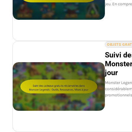
jeu. En compren
OBJETS GRA
Suivi d
Monster
jour
Monster Legend
considérableme
promotionnels.