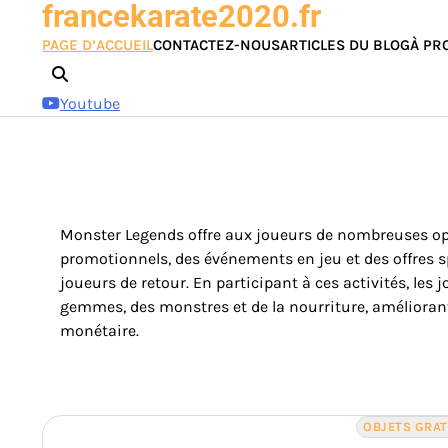
francekarate2020.fr
Skip
to
PAGE D’ACCUEIL
CONTACTEZ-NOUS
ARTICLES DU BLOG
À PR
content
Youtube
Monster Legends offre aux joueurs de nombreuses opp
promotionnels, des événements en jeu et des offres s
joueurs de retour. En participant à ces activités, 
gemmes, des monstres et de la nourriture, amélioran
monétaire.
OBJETS GRA