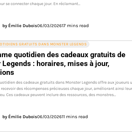
ur se connecter chaque jour. En réclamant…
17 mins read
by Émilie Dubois
06/03/2026
OTIDIENS GRATUITS DANS MONSTER LEGENDS
me quotidien des cadeaux gratuits de
Legends : horaires, mises à jour,
tions
quotidien des cadeaux gratuits dans Monster Legends offre aux joueurs 
 recevoir des récompenses précieuses chaque jour, améliorant ainsi leu
jeu. Ces cadeaux peuvent inclure des ressources, des monstres…
11 mins read
by Émilie Dubois
06/03/2026