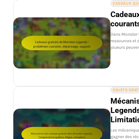
CADEAUX QU
Cadeaux
courant
Dans Monster L
ressources et 
joueurs peuven
OBJETS GRA
Mécanis
Legends
Limitat
Les mécanique
gagner des réc