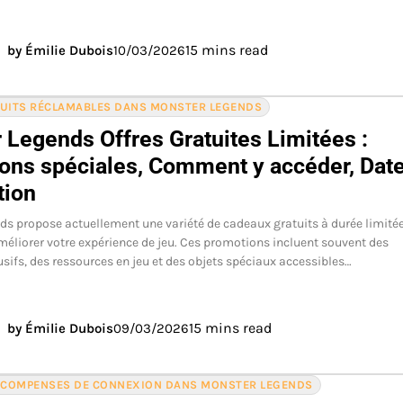
15 mins read
by Émilie Dubois
10/03/2026
TUITS RÉCLAMABLES DANS MONSTER LEGENDS
 Legends Offres Gratuites Limitées :
ons spéciales, Comment y accéder, Dat
tion
s propose actuellement une variété de cadeaux gratuits à durée limité
éliorer votre expérience de jeu. Ces promotions incluent souvent des
sifs, des ressources en jeu et des objets spéciaux accessibles…
15 mins read
by Émilie Dubois
09/03/2026
RÉCOMPENSES DE CONNEXION DANS MONSTER LEGENDS