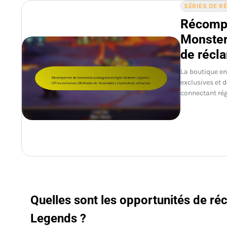
SÉRIES DE 
Récompe
Monster
de récla
La boutique en
exclusives et 
connectant rég
Quelles sont les opportunités de ré
Legends ?