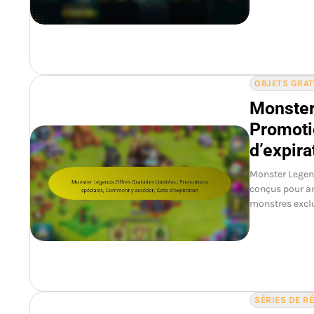
OBJETS GRA
Monster
Promoti
d’expira
Monster Legend
conçus pour am
monstres exclu
SÉRIES DE 