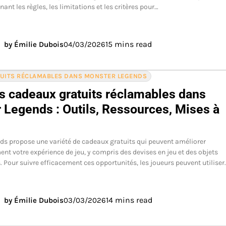
ant les règles, les limitations et les critères pour…
15 mins read
by Émilie Dubois
04/03/2026
TUITS RÉCLAMABLES DANS MONSTER LEGENDS
es cadeaux gratuits réclamables dans
 Legends : Outils, Ressources, Mises à
s propose une variété de cadeaux gratuits qui peuvent améliorer
nt votre expérience de jeu, y compris des devises en jeu et des objets
 Pour suivre efficacement ces opportunités, les joueurs peuvent utiliser
14 mins read
by Émilie Dubois
03/03/2026