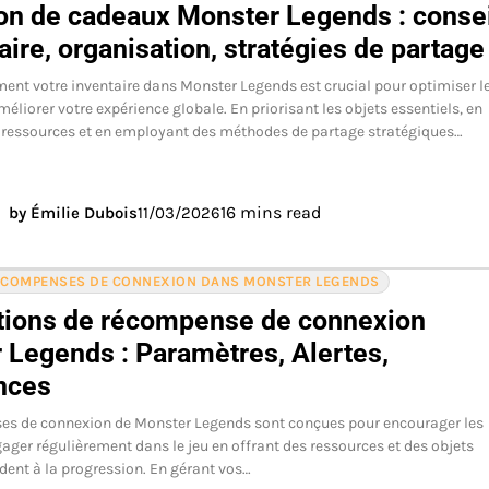
ion de cadeaux Monster Legends : conse
aire, organisation, stratégies de partage
ment votre inventaire dans Monster Legends est crucial pour optimiser l
éliorer votre expérience globale. En priorisant les objets essentiels, en
 ressources et en employant des méthodes de partage stratégiques…
16 mins read
by Émilie Dubois
11/03/2026
RÉCOMPENSES DE CONNEXION DANS MONSTER LEGENDS
ations de récompense de connexion
 Legends : Paramètres, Alertes,
nces
es de connexion de Monster Legends sont conçues pour encourager les
gager régulièrement dans le jeu en offrant des ressources et des objets
ident à la progression. En gérant vos…