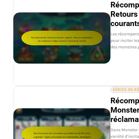
Récompe
Retours 
courants
Les récompens
pour inciter l
des monstres p
SÉRIES DE 
Récompe
Monster
réclamat
Dans Monster 
variété d’inci