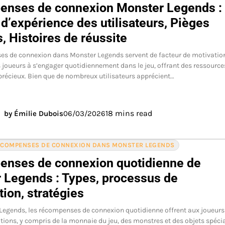
nses de connexion Monster Legends :
d’expérience des utilisateurs, Pièges
, Histoires de réussite
es de connexion dans Monster Legends servent de facteur de motivatio
es joueurs à s’engager quotidiennement dans le jeu, offrant des ressource
récieux. Bien que de nombreux utilisateurs apprécient…
18 mins read
by Émilie Dubois
06/03/2026
RÉCOMPENSES DE CONNEXION DANS MONSTER LEGENDS
nses de connexion quotidienne de
 Legends : Types, processus de
ion, stratégies
Legends, les récompenses de connexion quotidienne offrent aux joueurs
tations, y compris de la monnaie du jeu, des monstres et des objets spéci