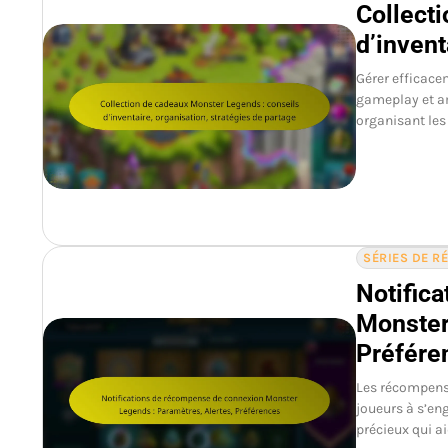
Collect
d’invent
Gérer efficace
gameplay et am
organisant les
SÉRIES DE 
Notific
Monster
Préfére
Les récompens
joueurs à s’en
précieux qui a