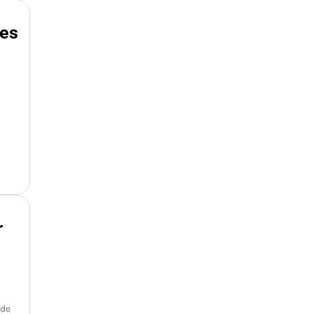
mes
r
 de