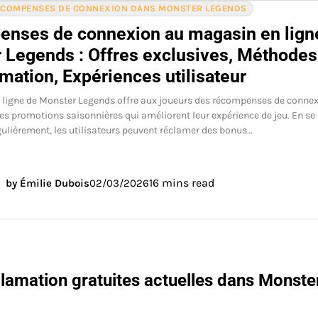
RÉCOMPENSES DE CONNEXION DANS MONSTER LEGENDS
nses de connexion au magasin en lign
 Legends : Offres exclusives, Méthodes
mation, Expériences utilisateur
 ligne de Monster Legends offre aux joueurs des récompenses de conne
des promotions saisonnières qui améliorent leur expérience de jeu. En se
ulièrement, les utilisateurs peuvent réclamer des bonus…
16 mins read
by Émilie Dubois
02/03/2026
clamation gratuites actuelles dans Monste