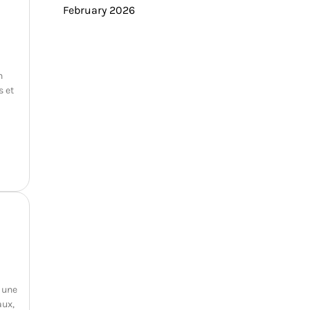
February 2026
n
s et
 une
aux,