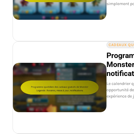
simplement po
CADEAUX QU
Program
Monster 
notifica
Le calendrier 
opportunité de
expérience de 