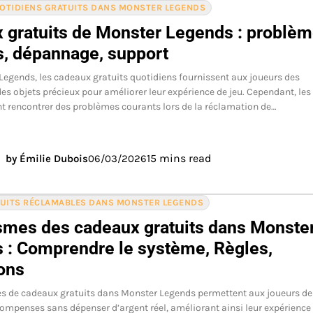
OTIDIENS GRATUITS DANS MONSTER LEGENDS
 gratuits de Monster Legends : problè
s, dépannage, support
egends, les cadeaux gratuits quotidiens fournissent aux joueurs des
des objets précieux pour améliorer leur expérience de jeu. Cependant, les
t rencontrer des problèmes courants lors de la réclamation de…
15 mins read
by Émilie Dubois
06/03/2026
TUITS RÉCLAMABLES DANS MONSTER LEGENDS
mes des cadeaux gratuits dans Monste
 : Comprendre le système, Règles,
ions
s de cadeaux gratuits dans Monster Legends permettent aux joueurs de
ompenses sans dépenser d’argent réel, améliorant ainsi leur expérience