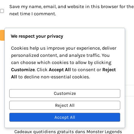
Save my name, email, and website in this browser for the
next time I comment.
We respect your privacy
Cookies help us improve your experience, deliver
personalized content, and analyze traffic. You
can choose which cookies to allow by clicking
Liens
Customize
. Click
Accept All
to consent or
Reject
All
to decline non-essential cookies.
Contactez-nous
Articles du blog
Customize
À propos de nous
Reject All
Catégories
Accept All
Cadeaux quotidiens gratuits dans Monster Legends