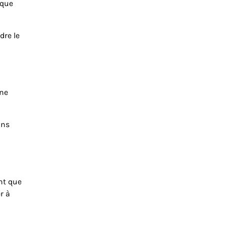
aque
dre le
une
ons
nt que
r à