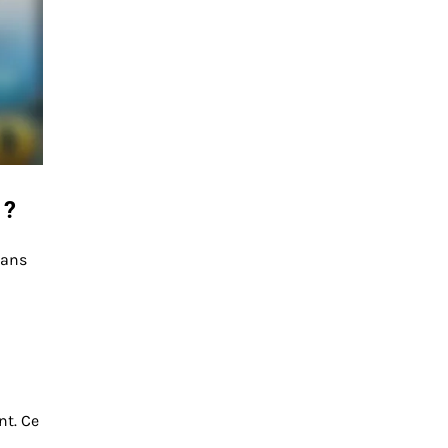
 ?
dans
à
nt. Ce