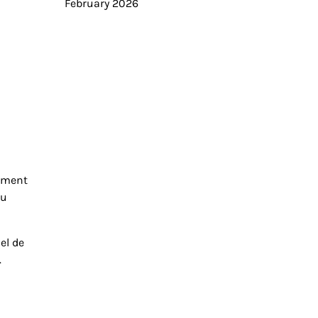
February 2026
lement
ou
el de
.