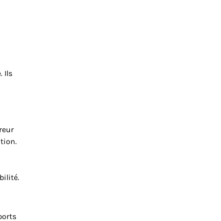
 Ils
reur
tion.
ilité.
ports