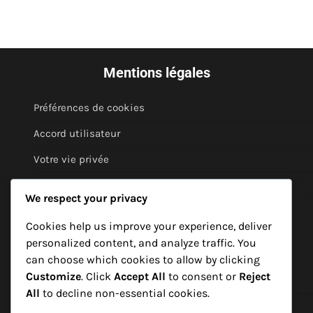
Mentions légales
Préférences de cookies
Accord utilisateur
Votre vie privée
Contactez-nous
We respect your privacy
À propos de nous
Cookies help us improve your experience, deliver
personalized content, and analyze traffic. You
Catégories
can choose which cookies to allow by clicking
Customize
. Click
Accept All
to consent or
Reject
Cadeaux quotidiens gratuits dans Monster Legends
All
to decline non-essential cookies.
Objets gratuits réclamables dans Monster Legends