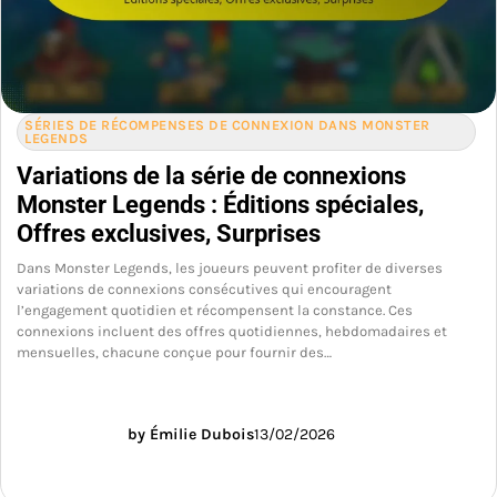
SÉRIES DE RÉCOMPENSES DE CONNEXION DANS MONSTER
LEGENDS
Variations de la série de connexions
Monster Legends : Éditions spéciales,
Offres exclusives, Surprises
Dans Monster Legends, les joueurs peuvent profiter de diverses
variations de connexions consécutives qui encouragent
l’engagement quotidien et récompensent la constance. Ces
connexions incluent des offres quotidiennes, hebdomadaires et
mensuelles, chacune conçue pour fournir des…
by Émilie Dubois
13/02/2026