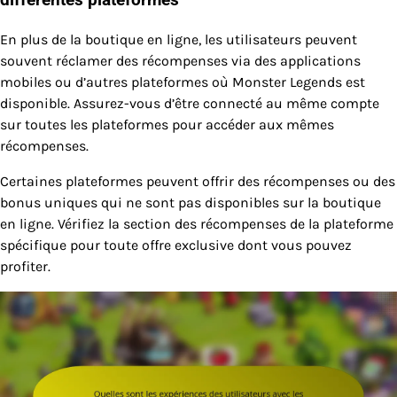
En plus de la boutique en ligne, les utilisateurs peuvent
souvent réclamer des récompenses via des applications
mobiles ou d’autres plateformes où Monster Legends est
disponible. Assurez-vous d’être connecté au même compte
sur toutes les plateformes pour accéder aux mêmes
récompenses.
Certaines plateformes peuvent offrir des récompenses ou des
bonus uniques qui ne sont pas disponibles sur la boutique
en ligne. Vérifiez la section des récompenses de la plateforme
spécifique pour toute offre exclusive dont vous pouvez
profiter.