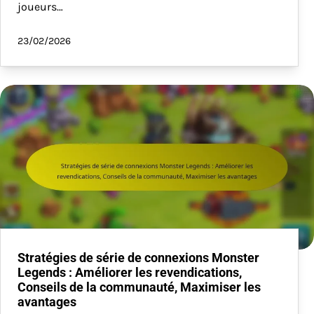
joueurs…
23/02/2026
Stratégies de série de connexions Monster
Legends : Améliorer les revendications,
Conseils de la communauté, Maximiser les
avantages