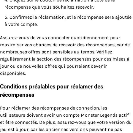
récompense que vous souhaitez recevoir.
Confirmez la réclamation, et la récompense sera ajoutée
à votre compte.
Assurez-vous de vous connecter quotidiennement pour
maximiser vos chances de recevoir des récompenses, car de
nombreuses offres sont sensibles au temps. Vérifiez
régulièrement la section des récompenses pour des mises à
jour ou de nouvelles offres qui pourraient devenir
disponibles.
Conditions préalables pour réclamer des
récompenses
Pour réclamer des récompenses de connexion, les
utilisateurs doivent avoir un compte Monster Legends actif
et être connectés. De plus, assurez-vous que votre version du
jeu est à jour, car les anciennes versions peuvent ne pas