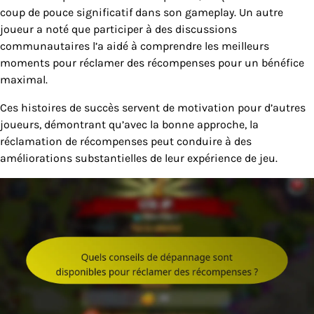
coup de pouce significatif dans son gameplay. Un autre
joueur a noté que participer à des discussions
communautaires l’a aidé à comprendre les meilleurs
moments pour réclamer des récompenses pour un bénéfice
maximal.
Ces histoires de succès servent de motivation pour d’autres
joueurs, démontrant qu’avec la bonne approche, la
réclamation de récompenses peut conduire à des
améliorations substantielles de leur expérience de jeu.