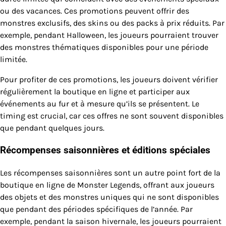
ou des vacances. Ces promotions peuvent offrir des
monstres exclusifs, des skins ou des packs à prix réduits. Par
exemple, pendant Halloween, les joueurs pourraient trouver
des monstres thématiques disponibles pour une période
limitée.
Pour profiter de ces promotions, les joueurs doivent vérifier
régulièrement la boutique en ligne et participer aux
événements au fur et à mesure qu’ils se présentent. Le
timing est crucial, car ces offres ne sont souvent disponibles
que pendant quelques jours.
Récompenses saisonnières et éditions spéciales
Les récompenses saisonnières sont un autre point fort de la
boutique en ligne de Monster Legends, offrant aux joueurs
des objets et des monstres uniques qui ne sont disponibles
que pendant des périodes spécifiques de l’année. Par
exemple, pendant la saison hivernale, les joueurs pourraient