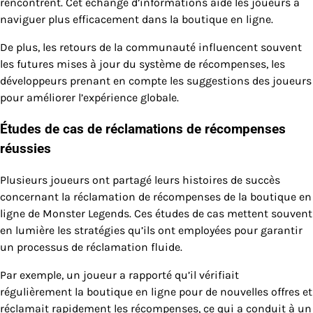
rencontrent. Cet échange d’informations aide les joueurs à
naviguer plus efficacement dans la boutique en ligne.
De plus, les retours de la communauté influencent souvent
les futures mises à jour du système de récompenses, les
développeurs prenant en compte les suggestions des joueurs
pour améliorer l’expérience globale.
Études de cas de réclamations de récompenses
réussies
Plusieurs joueurs ont partagé leurs histoires de succès
concernant la réclamation de récompenses de la boutique en
ligne de Monster Legends. Ces études de cas mettent souvent
en lumière les stratégies qu’ils ont employées pour garantir
un processus de réclamation fluide.
Par exemple, un joueur a rapporté qu’il vérifiait
régulièrement la boutique en ligne pour de nouvelles offres et
réclamait rapidement les récompenses, ce qui a conduit à un