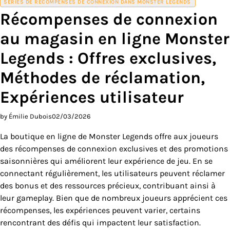
SÉRIES DE RÉCOMPENSES DE CONNEXION DANS MONSTER LEGENDS
Récompenses de connexion
au magasin en ligne Monster
Legends : Offres exclusives,
Méthodes de réclamation,
Expériences utilisateur
by Émilie Dubois
02/03/2026
La boutique en ligne de Monster Legends offre aux joueurs
des récompenses de connexion exclusives et des promotions
saisonnières qui améliorent leur expérience de jeu. En se
connectant régulièrement, les utilisateurs peuvent réclamer
des bonus et des ressources précieux, contribuant ainsi à
leur gameplay. Bien que de nombreux joueurs apprécient ces
récompenses, les expériences peuvent varier, certains
rencontrant des défis qui impactent leur satisfaction.