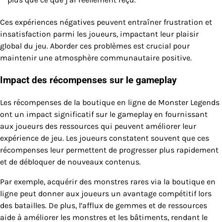
Ces expériences négatives peuvent entraîner frustration et
insatisfaction parmi les joueurs, impactant leur plaisir
global du jeu. Aborder ces problèmes est crucial pour
maintenir une atmosphère communautaire positive.
Impact des récompenses sur le gameplay
Les récompenses de la boutique en ligne de Monster Legends
ont un impact significatif sur le gameplay en fournissant
aux joueurs des ressources qui peuvent améliorer leur
expérience de jeu. Les joueurs constatent souvent que ces
récompenses leur permettent de progresser plus rapidement
et de débloquer de nouveaux contenus.
Par exemple, acquérir des monstres rares via la boutique en
ligne peut donner aux joueurs un avantage compétitif lors
des batailles. De plus, l’afflux de gemmes et de ressources
aide à améliorer les monstres et les bâtiments, rendant le