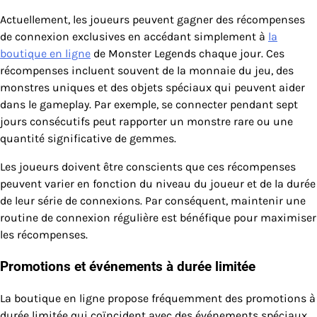
Actuellement, les joueurs peuvent gagner des récompenses
de connexion exclusives en accédant simplement à
la
boutique en ligne
de Monster Legends chaque jour. Ces
récompenses incluent souvent de la monnaie du jeu, des
monstres uniques et des objets spéciaux qui peuvent aider
dans le gameplay. Par exemple, se connecter pendant sept
jours consécutifs peut rapporter un monstre rare ou une
quantité significative de gemmes.
Les joueurs doivent être conscients que ces récompenses
peuvent varier en fonction du niveau du joueur et de la durée
de leur série de connexions. Par conséquent, maintenir une
routine de connexion régulière est bénéfique pour maximiser
les récompenses.
Promotions et événements à durée limitée
La boutique en ligne propose fréquemment des promotions à
durée limitée qui coïncident avec des événements spéciaux