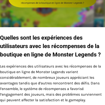
Quelles sont les expériences des
utilisateurs avec les récompenses de la
boutique en ligne de Monster Legends ?
Les expériences des utilisateurs avec les récompenses de la
boutique en ligne de Monster Legends varient
considérablement, de nombreux joueurs appréciant les
avantages tandis que d’autres rencontrent des défis. Dans
l’ensemble, le système de récompenses a favorisé
l’engagement des joueurs, mais des problèmes surviennent
qui peuvent affecter la satisfaction et le gameplay.